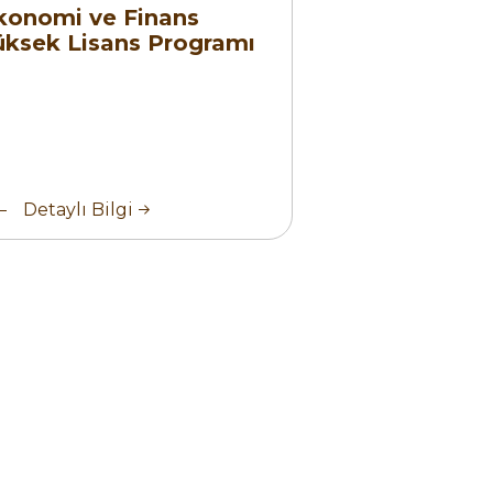
konomi ve Finans
inliği
üksek Lisans Programı
kinliği
Detaylı Bilgi