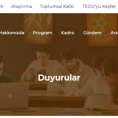
ik
Araştırma
Toplumsal Katkı
TEDÜ'yü Keşfet
Hakkımızda
Program
Kadro
Gündem
Ara
Duyurular
İkt
ve
Pearson - TEDÜ
To