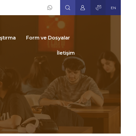
EN
Social
Icons
ştırma
Form ve Dosyalar
İletişim
isat
plum