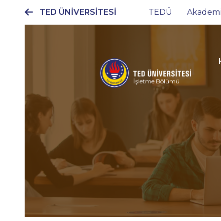
TED ÜNİVERSİTESİ
TEDÜ
Akadem
Ana
gezinti
menüsü
İşletme Bölümü
Yönetici
MBA