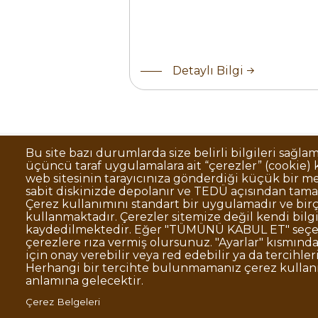
Detaylı Bilgi
Bu site bazı durumlarda size belirli bilgileri sağla
üçüncü taraf uygulamalara ait “çerezler” (cookie) ku
Sıkça Sorulan Sorular
Kişisel Verilerin 
Dipnot
web sitesinin tarayıcınıza gönderdiği küçük bir me
sabit diskinizde depolanır ve TEDÜ açısından tama
Kurumsal Kimlik
Çerez kullanımını standart bir uygulamadır ve birç
kullanmaktadır. Çerezler sitemize değil kendi bilg
© TED Üniversitesi. Ziya Gökalp Caddesi N
kaydedilmektedir. Eğer "TÜMÜNÜ KABUL ET" seçen
çerezlere rıza vermiş olursunuz. "Ayarlar" kısmından
için onay verebilir veya red edebilir ya da tercihleri
TED
TED
TED
TED
TED
Herhangi bir tercihte bulunmamanız çerez kulla
Üniversitesi
Üniversitesi
Üniversitesi
Üniversitesi
Üniversitesi
WhatsAp
anlamına gelecektir.
Twitter
YouTube
Facebook
Instagram
LinkedIn
ile
sayfası
kanalı
sayfası
sayfası
sayfası
iletişime
Çerez Belgeleri
geç