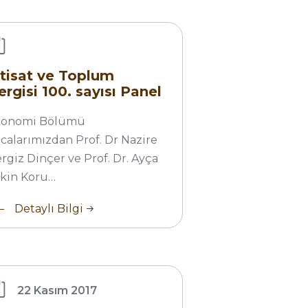
rgisi
0.
ısı
nel
ktisat ve Toplum
isi
ergisi 100. sayısı Panel
zisi
konomi Bölümü
calarımızdan Prof. Dr Nazire
rgiz Dinçer ve Prof. Dr. Ayça
kin Koru…
Detaylı Bilgi
onomi
nans
ksek
sans
22 Kasım 2017
ogramı