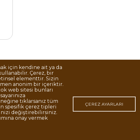
mak için kendine ait ya da
llanabilir. Çerez, bir
Korunması
Gizlilik Politikası
Sorumluluk Reddi
Açık Rıza
tinsel elementtir. Sizin
men anonim bir içeriktir.
ok web sitesi bunları
isayarınıza
o:48 06420, Kolej Çankaya ANKARA
eğine tıklarsanız tüm
ÇEREZ AYARLARI
 spesifik çerez tipleri
nizi değiştirebilirsiniz.
nımına onay vermek
p