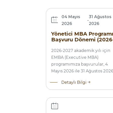
Programı
Başvuru
Dönemi
04 Mayıs
31 Ağustos
-
(2026-
2026
2026
2027)
Yönetici MBA Program
Başvuru Dönemi (2026
2027)
2026-2027 akademik yılı için
EMBA (Executive MBA)
programımıza başvurular, 4
Mayıs 2026 ile 31 Ağustos 202
İİBF 3. ve 4 .
Sınıflar için
Detaylı Bilgi
İş Yaşamına
Hazırlık
Aktiviteleri
Başlıyor