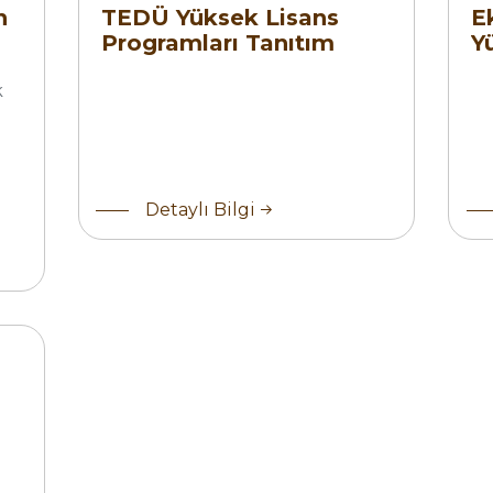
Günü
n
TEDÜ Yüksek Lisans
E
Etk
Programları Tanıtım
Y
Günü
Et
k
Detaylı Bilgi