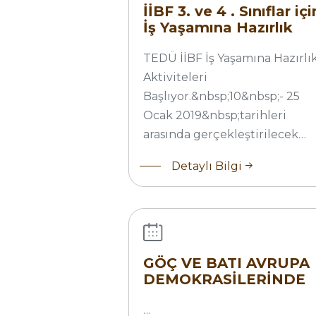
(2019_Bahar
İİBF 3. ve 4 . Sınıflar içi
Dönemi)
İş Yaşamına Hazırlık
Aktiviteleri Başlıyor
(2019_Bahar Dönemi)
TEDÜ İİBF İş Yaşamına Hazırlı
Aktiviteleri
Başlıyor.&nbsp;10&nbsp;- 25
Ocak 2019&nbsp;tarihleri
arasında gerçekleştirilecek…
Detaylı Bilgi
GÖÇ VE BATI
AVRUPA
DEMOKRASİLERİNDE
PARLAMENTER
TEMSİLİYET
GÖÇ VE BATI AVRUPA
DEMOKRASİLERİNDE
PARLAMENTER
TEMSİLİYET
…