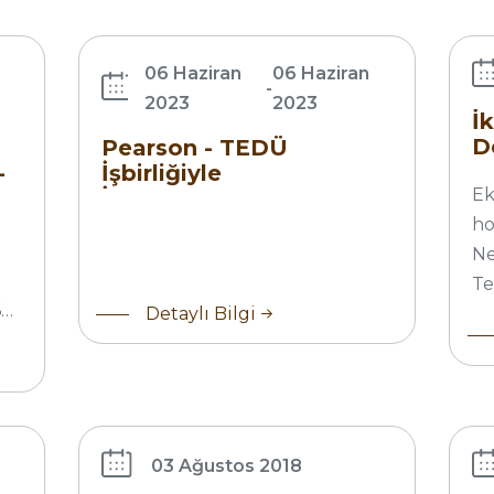
İşbirliğiyle
De
İngiltere&#039;den
10
06 Haziran
06 Haziran
İkinci Diploma Şansı
say
-
2023
2023
Pa
İ
Diz
D
ı
Pearson - TEDÜ
Di
-
İşbirliğiyle
E
İngiltere&#039;den
İkinci Diploma Şansı
ho
Ne
Te
6…
Detaylı Bilgi
Ek
TEDÜ
ve
Yüksek
Fi
Lisans
Yü
Programları
Li
03 Ağustos 2018
Tanıtım
Pr