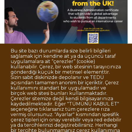
Bu site bazı durumlarda size belirli bilgileri
sağlamak için kendine ait ya da üçüncü taraf
uygulamalara ait “çerezler” (cookie)
kullanabilir. Çerez, bir web sitesinin tarayıcınıza
gönderdiği küçük bir metinsel elementtir.
Sizin sabit diskinizde depolanır ve TEDÜ
açısından tamamen anonim bir içeriktir. Çerez
Dipnot
Clarification Text on Personal Data
kullanımını standart bir uygulamadır ve
Processing
birçok web sitesi bunları kullanmaktadır.
Disclaimer
Corporate Identity
Çerezler sitemize değil kendi bilgisayarınıza
kaydedilmektedir. Eğer "TÜMÜNÜ KABUL ET"
Open Consent Statement
seçeneğine tıklarsanız tüm çerezlere rıza
vermiş olursunuz. "Ayarlar" kısmından spesifik
© TED University. Ziya Gökalp Caddesi No:48 06420, Kolej
çerez tipleri için onay verebilir veya red edebilir
Çankaya - Ankara
ya da tercihlerinizi değiştirebilirsiniz. Herhangi
bir tercihte bulunmamanız çerez kullanımına